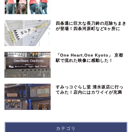
四条通に巨大な長刀鉾の厄除ちまき
が登場！四条河原町など6ヶ所に
「One Heart.One Kyoto」 京都
駅で流れた映像に感動した！
すみっコぐらし堂 清水坂店に行っ
てみた！店内にはカワイイが充満
カテゴリ