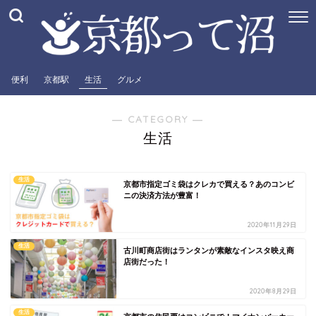
便利
京都駅
生活
グルメ
― CATEGORY ―
生活
生活
京都市指定ゴミ袋はクレカで買える？あのコンビ
ニの決済方法が豊富！
2020年11月29日
生活
古川町商店街はランタンが素敵なインスタ映え商
店街だった！
2020年8月29日
生活