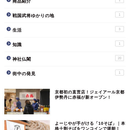
商品紹介
1
戦国武将ゆかりの地
3
生活
1
知識
20
神社仏閣
1
街中の発見
京都初の直営店！ジェイアール京都
伊勢丹に赤福が新オープン！
よーじやが手がける「10そば」｜本
格十割そばをワンコインで堪能！