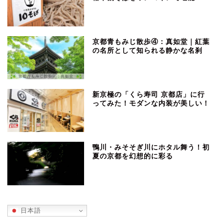
京都青もみじ散歩④：真如堂｜紅葉
の名所として知られる静かな名刹
新京極の「くら寿司 京都店」に行
ってみた！モダンな内装が美しい！
鴨川・みそそぎ川にホタル舞う！初
夏の京都を幻想的に彩る
日本語