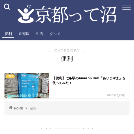
便利
京都駅
生活
グルメ
― CATEGORY ―
便利
便利
【便利】七条駅のAmazon Hub「ありまやま」を
使ってみた！
2020年7月5日
HOME
便利