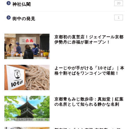
20
神社仏閣
1
街中の発見
京都初の直営店！ジェイアール京都
伊勢丹に赤福が新オープン！
よーじやが手がける「10そば」｜本
格十割そばをワンコインで堪能！
京都青もみじ散歩④：真如堂｜紅葉
の名所として知られる静かな名刹