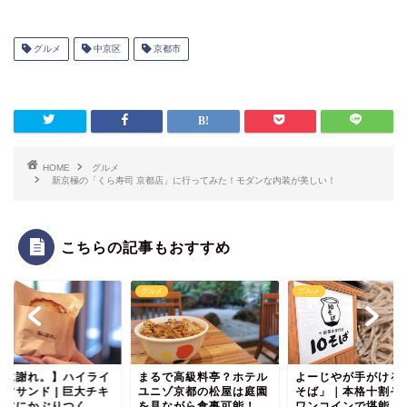
グルメ
中京区
京都市
HOME
グルメ
新京極の「くら寿司 京都店」に行ってみた！モダンな内装が美しい！
こちらの記事もおすすめ
ルメ
グルメ
グルメ
るで高級料亭？ホテル
よーじやが手がける「10
ニゾ京都の松屋は庭園
そば」｜本格十割そばを
見ながら食事可能！
ワンコインで堪能！