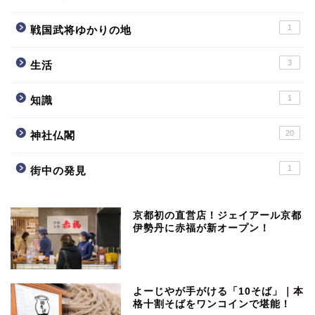
1
戦国武将ゆかりの地
3
生活
1
知識
20
神社仏閣
1
街中の発見
京都初の直営店！ジェイアール京都
伊勢丹に赤福が新オープン！
よーじやが手がける「10そば」｜本
格十割そばをワンコインで堪能！