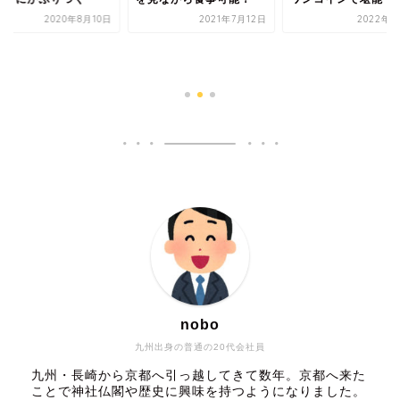
2021年7月12日
2022年6月6日
【鶏に謝れ。】ハイ
トカツサンド | 巨
ンカツにかぶりつく
2020年8
nobo
九州出身の普通の20代会社員
九州・長崎から京都へ引っ越してきて数年。京都へ来た
ことで神社仏閣や歴史に興味を持つようになりました。