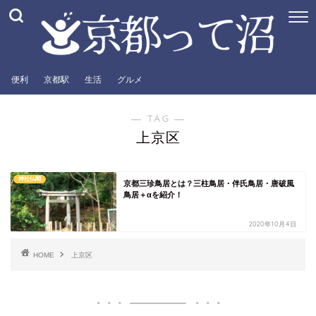
便利
京都駅
生活
グルメ
― TAG ―
上京区
神社仏閣
京都三珍鳥居とは？三柱鳥居・伴氏鳥居・唐破風
鳥居＋αを紹介！
2020年10月4日
HOME
上京区