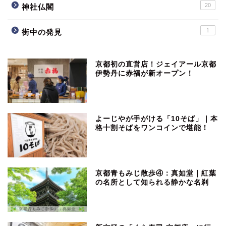
20
神社仏閣
1
街中の発見
京都初の直営店！ジェイアール京都
伊勢丹に赤福が新オープン！
よーじやが手がける「10そば」｜本
格十割そばをワンコインで堪能！
京都青もみじ散歩④：真如堂｜紅葉
の名所として知られる静かな名刹