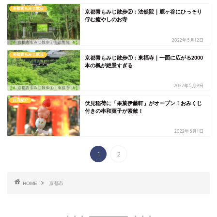
京都青もみじ散歩
京都青もみじ散歩②：法然院｜鹿ヶ谷にひっそり
佇む癒やしのお寺
2022年5月12日
京都青もみじ散歩
京都青もみじ散歩①：東福寺｜一面に広がる2000
本の楓が絶景すぎる
2022年5月9日
お店紹介
伏見稲荷に「果菓伊藤軒」がオープン！おみくじ
付きの串和菓子が素敵！
2022年5月1日
1
2
HOME
京都市