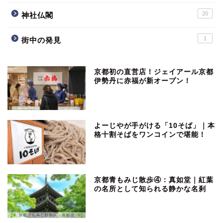
20
神社仏閣
1
街中の発見
京都初の直営店！ジェイアール京都
伊勢丹に赤福が新オープン！
よーじやが手がける「10そば」｜本
格十割そばをワンコインで堪能！
京都青もみじ散歩④：真如堂｜紅葉
の名所として知られる静かな名刹