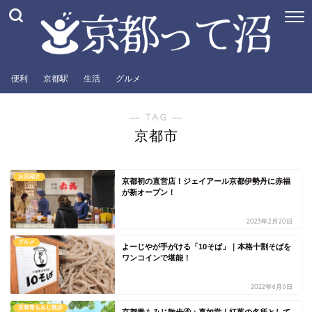
便利
京都駅
生活
グルメ
― TAG ―
京都市
お店紹介
京都初の直営店！ジェイアール京都伊勢丹に赤福
が新オープン！
2023年2月20日
グルメ
よーじやが手がける「10そば」｜本格十割そばを
ワンコインで堪能！
2022年6月6日
京都青もみじ散歩