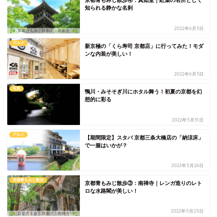
京都青もみじ散歩④：真如堂｜紅葉の名所として
知られる静かな名刹
2022年6月3日
グルメ
新京極の「くら寿司 京都店」に行ってみた！モダ
ンな内装が美しい！
2022年6月3日
写真
鴨川・みそそぎ川にホタル舞う！初夏の京都を幻
想的に彩る
2022年5月31日
グルメ
【期間限定】スタバ 京都三条大橋店の「納涼床」
で一服はいかが？
2022年5月26日
京都青もみじ散歩
京都青もみじ散歩③：南禅寺｜レンガ造りのレト
ロな水路閣が美しい！
2022年5月25日