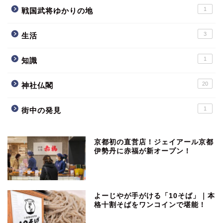
1
戦国武将ゆかりの地
3
生活
1
知識
20
神社仏閣
1
街中の発見
京都初の直営店！ジェイアール京都
伊勢丹に赤福が新オープン！
よーじやが手がける「10そば」｜本
格十割そばをワンコインで堪能！