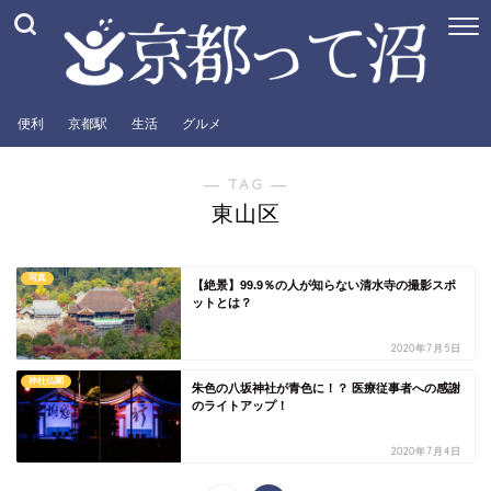
便利
京都駅
生活
グルメ
― TAG ―
東山区
写真
【絶景】99.9％の人が知らない清水寺の撮影スポ
ットとは？
2020年7月5日
神社仏閣
朱色の八坂神社が青色に！？ 医療従事者への感謝
のライトアップ！
2020年7月4日