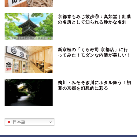
京都青もみじ散歩④：真如堂｜紅葉
の名所として知られる静かな名刹
新京極の「くら寿司 京都店」に行
ってみた！モダンな内装が美しい！
鴨川・みそそぎ川にホタル舞う！初
夏の京都を幻想的に彩る
日本語